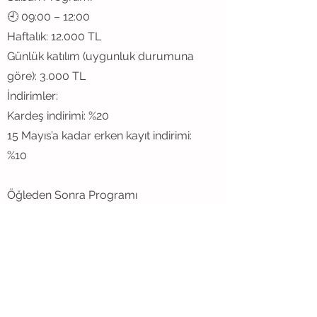
🕘 09:00 – 12:00
Haftalık: 12.000 TL
Günlük katılım (uygunluk durumuna
göre): 3.000 TL
İndirimler:
Kardeş indirimi: %20
15 Mayıs’a kadar erken kayıt indirimi:
%10
Öğleden Sonra Programı
🕐 13:00 – 14:30
Haftalık: 6.000 TL
Günlük katılım (uygunluk durumuna
göre): 1.500 TL
Tam Gün Programı