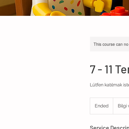
This course can no
7 - 11 
Lütfen katılmak ist
Bilgi
verilecek
Ended
E
Bilgi
n
d
e
Service Descrip