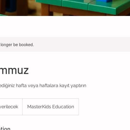
 longer be booked.
Temmuz
ediğiniz hafta veya haftalara kayıt yaptırın
 verilecek
MasterKids Education
tion