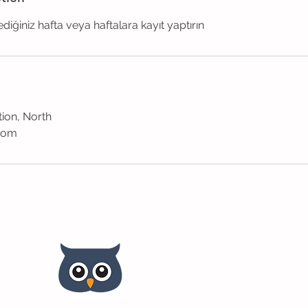
ediğiniz hafta veya haftalara kayıt yaptırın
ion, North
com
Sosyal Medya
irne